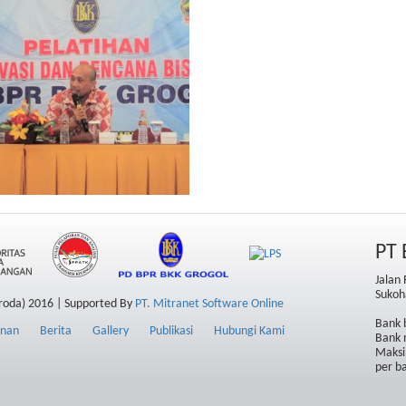
PT 
Jalan
Sukoh
roda) 2016 | Supported By
PT. Mitranet Software Online
Bank b
anan
Berita
Gallery
Publikasi
Hubungi Kami
Bank 
Maksi
per b