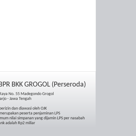
BPR BKK GROGOL (Perseroda)
 Raya No. 55 Madegondo Grogol
arjo - Jawa Tengah
erizin dan diawasi oleh OJK
merupakan peserta penjaminan LPS
mum nilai simpanan yang dijamin LPS per nasabah
ank adalah Rp2 miliar